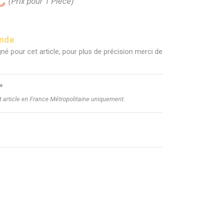
C
(Prix pour 1 Pièce)
ande
né pour cet article, pour plus de précision merci de
*
et article en France Métropolitaine uniquement.