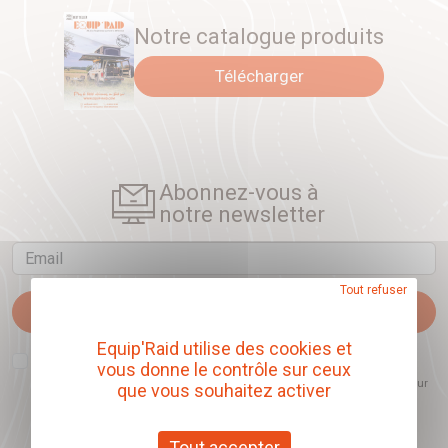
Notre catalogue produits
Télécharger
Abonnez-vous à
notre newsletter
Email
Tout refuser
Je m'abonne
Equip'Raid utilise des cookies et
J'accepte que l'ouverture des newsletters soit mesurée, afin de mieux
vous donne le contrôle sur ceux
comprendre les sujets qui m'intéressent et d'améliorer les contenus
proposés. Ce choix est modifiable à tout moment et reste sans incidence sur
que vous souhaitez activer
mon inscription.
Tout accepter