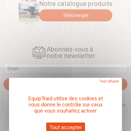
Notre catalogue produits
Télécharger
Abonnez-vous à
notre newsletter
Email
Tout refuser
Je m'abonne
J'accepte que l'ouverture des newsletters soit mesurée, afin de mieux
Equip'Raid utilise des cookies et
comprendre les sujets qui m'intéressent et d'améliorer les contenus
vous donne le contrôle sur ceux
proposés. Ce choix est modifiable à tout moment et reste sans incidence sur
mon inscription.
que vous souhaitez activer
Tout accepter