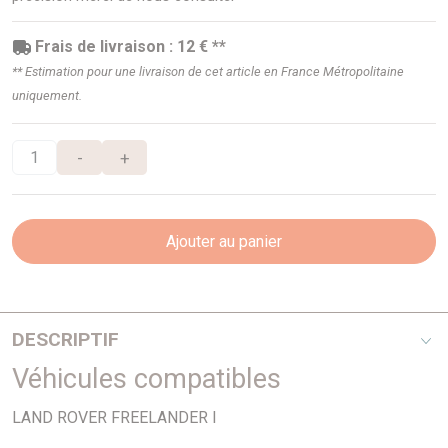
Frais de livraison : 12 € **
** Estimation pour une livraison de cet article en France Métropolitaine
uniquement.
-
+
Ajouter au panier
DESCRIPTIF
Véhicules compatibles
A partir de chassis 1A 000 001 - Ventilé
LAND ROVER FREELANDER I