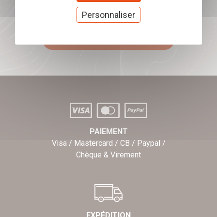
Offrez nos chèques
Personnaliser
cadeaux
J'offre des chèques cadeaux
PAIEMENT
Visa / Mastercard / CB / Paypal /
Chèque & Virement
EXPÉDITION