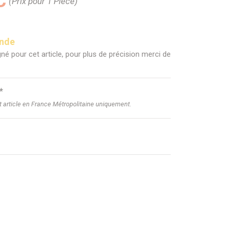
C
(Prix pour 1 Pièce)
ande
né pour cet article, pour plus de précision merci de
*
et article en France Métropolitaine uniquement.