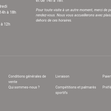
et de 14h à 18h.
redi
Pour toute visite à un autre moment, merci de p
 14h à 18h
rendez-vous. Nous vous accueillerons avec plais
dehors de ces horaires.
 à 12h
Conditions générales de
Livraison
Paie
vente
Qui sommes-nous ?
Compétitions et palmarès
Préf
sportifs