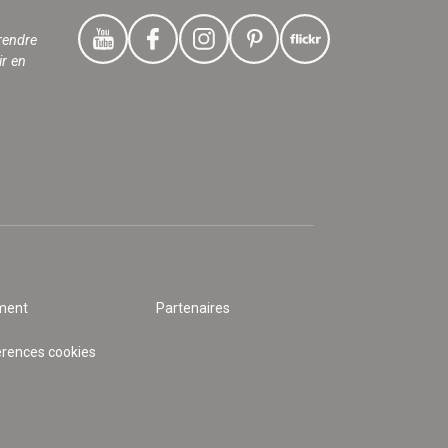
rendre
ir en
ment
Partenaires
érences cookies