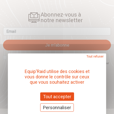
Abonnez-vous à
notre newsletter
Email
Je m'abonne
J'accepte que l'ouverture des newsletters soit mesurée, afin de mieux
Tout refuser
comprendre les sujets qui m'intéressent et d'améliorer les contenus
proposés. Ce choix est modifiable à tout moment et reste sans incidence sur
mon inscription.
Equip'Raid utilise des cookies et
vous donne le contrôle sur ceux
que vous souhaitez activer
Offrez nos chèques
cadeaux
Tout accepter
J'offre des chèques cadeaux
Personnaliser