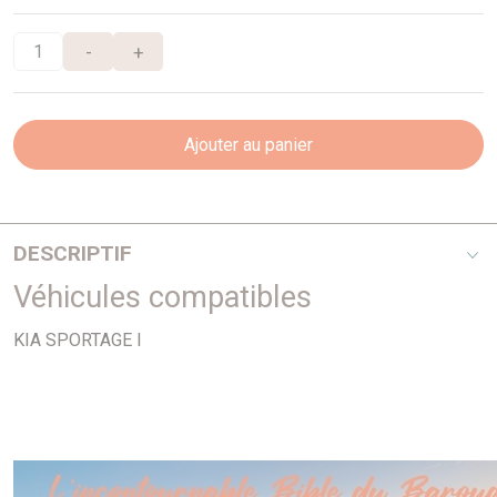
-
+
Ajouter au panier
DESCRIPTIF
Véhicules compatibles
A partir de 01/99
KIA SPORTAGE I