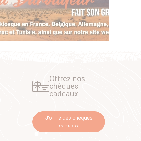
Offrez nos
chèques
cadeaux
J'offre des chèques
cadeaux