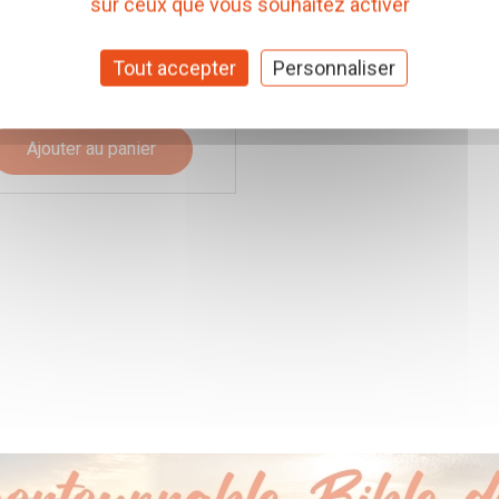
sur ceux que vous souhaitez activer
 Cab
. AC-DS-TFS-80-B
Tout accepter
Personnaliser
,00 € TTC
(Prix pour 1 Pièce)
Ajouter au panier