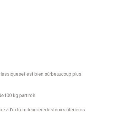
classiques
et
est
bien sûr
beaucoup plus
de
100 kg par
tiroir
.
ixé à l'extrémité
arrière
des
tiroirs
intérieurs
.