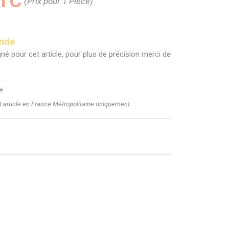
TTC
(Prix pour 1 Pièce)
ande
né pour cet article, pour plus de précision merci de
*
et article en France Métropolitaine uniquement.