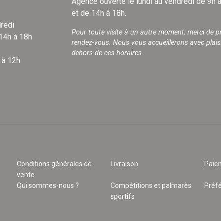
Agence ouverte le lundi au vendredi de 9h 
et de 14h à 18h.
redi
Pour toute visite à un autre moment, merci de p
 14h à 18h
rendez-vous. Nous vous accueillerons avec plais
dehors de ces horaires.
 à 12h
Conditions générales de
Livraison
Paie
vente
Qui sommes-nous ?
Compétitions et palmarès
Préf
sportifs