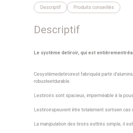
Descriptif
Produits conseillés
Descriptif
Le système de
tiroir
, qui est
entièrement
réa
Ce
système
de
tiroir
est fabriqué
à partir d'alumin
robuste
et
durable
.
Les
tiroirs sont spacieux
, imperméable à
la pou
Les
tiroirs
peuvent être totalement sortis
en cas 
La manipulation des tiroirs est
très simple
,
il es