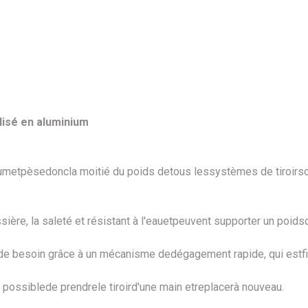
lisé en aluminium
ium
et
pèse
donc
la moitié du poids de
tous les
systèmes de tiroirs
ssière
, la saleté et
résistant à l'eau
et
peuvent
supporter un poids
de besoin grâce à
un mécanisme de
dégagement rapide
,
qui est
f
t possible
de prendre
le tiroir
d'une main et
replacer
à nouveau
.