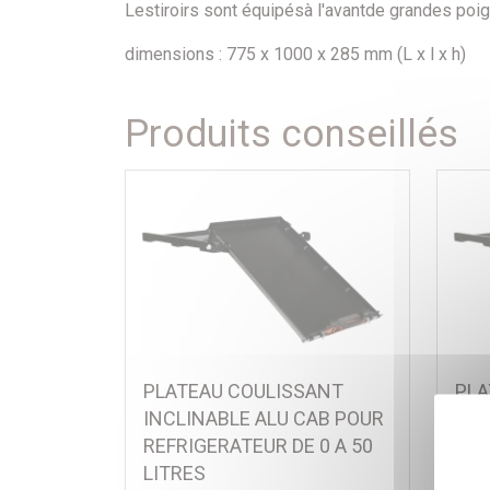
Les
tiroirs sont équipés
à l'avant
de grandes poi
dimensions : 775 x 1000 x 285 mm
(L x l x h)
Produits conseillés
PLATEAU COULISSANT
PLA
INCLINABLE ALU CAB POUR
INC
REFRIGERATEUR DE 0 A 50
REF
LITRES
LIT