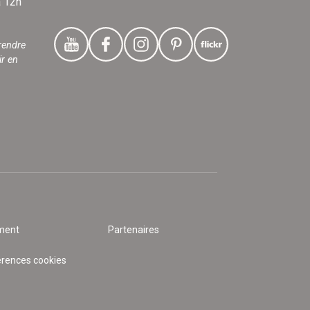
à 12h
rendre
ir en
ment
Partenaires
érences cookies