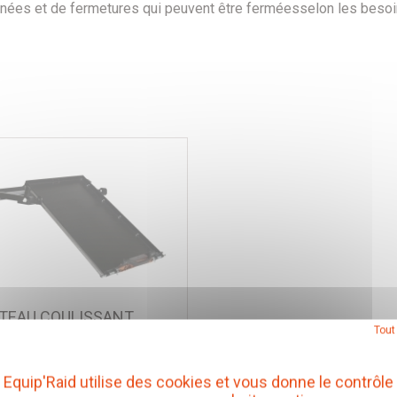
gnées et de
fermetures
qui peuvent être fermées
selon les beso
TEAU COULISSANT
Tout
LINABLE ALU CAB POUR
RIGERATEUR DE 60 A 80
Equip'Raid utilise des cookies et vous donne le contrôle
RES