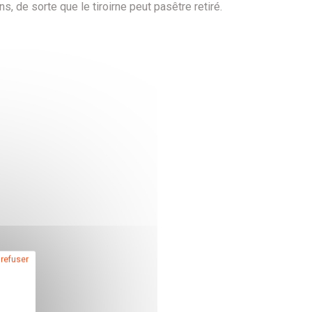
ins
, de sorte que
le tiroir
ne peut pas
être retiré.
 refuser