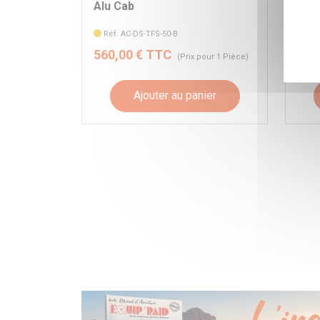
Alu Cab
Alu
Réf. AC-DS-TFS-50-B
Réf
560,00 € TTC
640
(Prix pour 1 Pièce)
Ajouter au panier