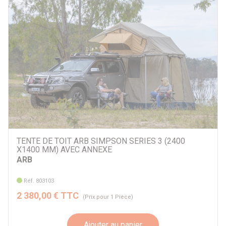
Par prix
1199 €
7249 €
Par marque
Alu Cab
ARB
Autohome
Frontrunner
iKamper
TENTE DE TOIT ARB SIMPSON SERIES 3 (2400
X1400 MM) AVEC ANNEXE
James Baroud
ARB
Rhino Rack
Roof Space
Réf. 803103
Autre
2 380,00 € TTC
(Prix pour 1 Pièce)
Par véhicule
Ajouter au panier