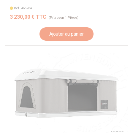
capacité tente
Réf. 465284
2 adultes
3 230,00 € TTC
(Prix pour 1 Pièce)
2 adultes + 1 enfant
2 adultes + 2 enfants
Ajouter au panier
4 adultes