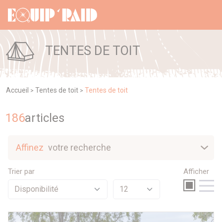
Panneau de gestion des cookies
TENTES DE TOIT
Accueil
Tentes de toit
Tentes de toit
>
>
186
article
s
Affinez
votre recherche
Nouveautés
Trier par
Afficher
Sélection
Promotions