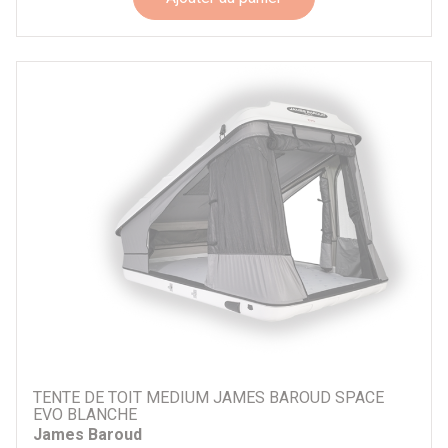
Type tente
Coque
Hybride
Tissus
type ouverture tente
Droite / à 4 vérins à gaz
Droite / à manivelle
Incliné / à 2 vérins à gaz
TENTE DE TOIT MEDIUM JAMES BAROUD SPACE
EVO BLANCHE
Portefeuille
James Baroud