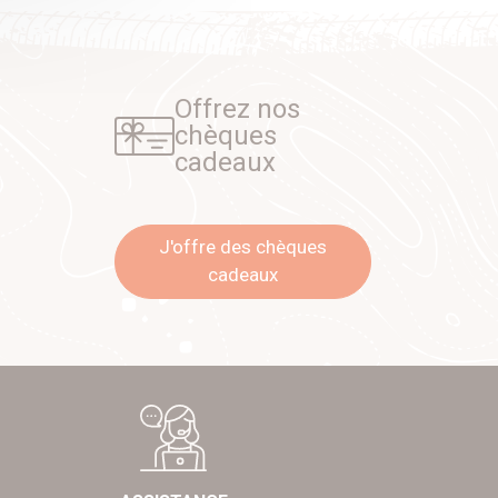
Offrez nos
chèques
cadeaux
J'offre des chèques
cadeaux