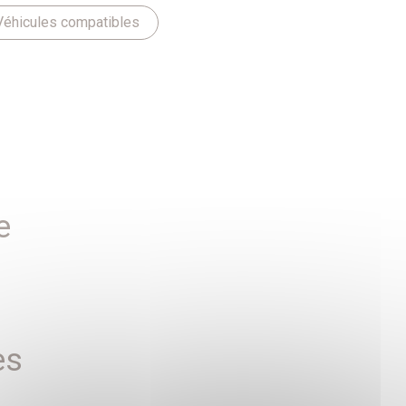
Véhicules compatibles
e
es