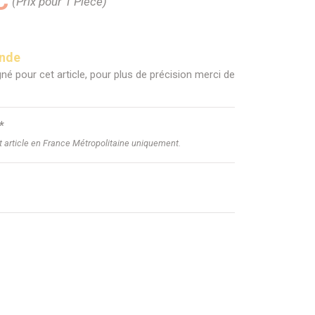
C
(Prix pour 1 Pièce)
ande
né pour cet article, pour plus de précision merci de
*
et article en France Métropolitaine uniquement.