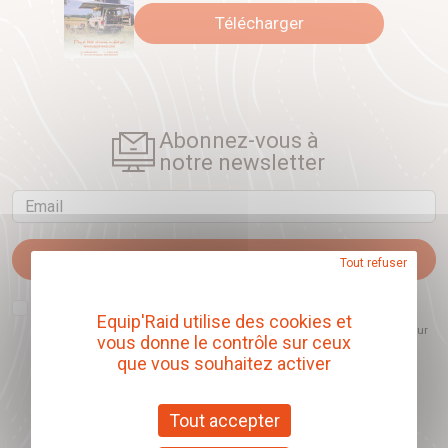
Télécharger
Abonnez-vous à
notre newsletter
Email
Je m'abonne
Tout refuser
J'accepte que l'ouverture des newsletters soit mesurée, afin de mieux
comprendre les sujets qui m'intéressent et d'améliorer les contenus
Equip'Raid utilise des cookies et
proposés. Ce choix est modifiable à tout moment et reste sans incidence sur
vous donne le contrôle sur ceux
mon inscription.
que vous souhaitez activer
Tout accepter
Offrez nos chèques