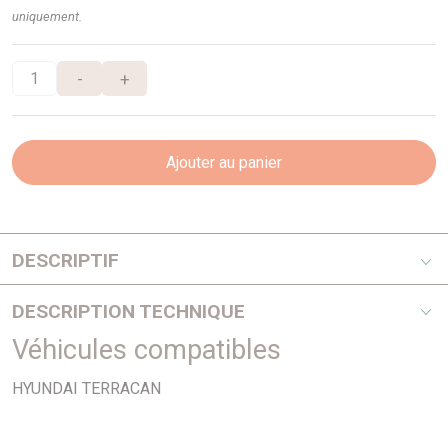
uniquement.
-
+
Ajouter au panier
DESCRIPTIF
V6 3,5I
DESCRIPTION TECHNIQUE
Véhicules compatibles
PHOTO NON CONTRACTUELLE
HYUNDAI TERRACAN