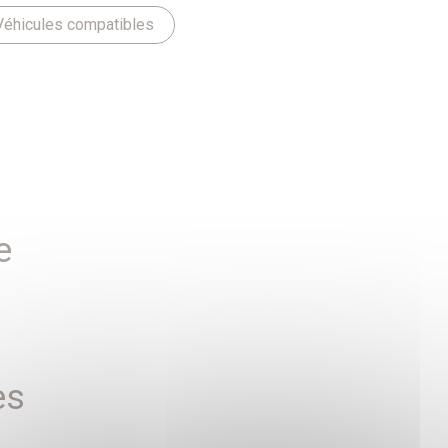
Véhicules compatibles
e
es