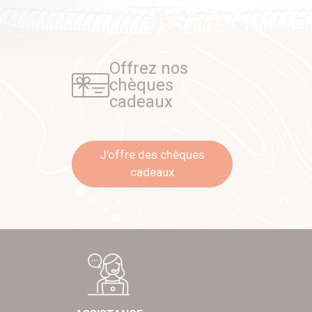
Offrez nos
chèques
cadeaux
J'offre des chèques
cadeaux