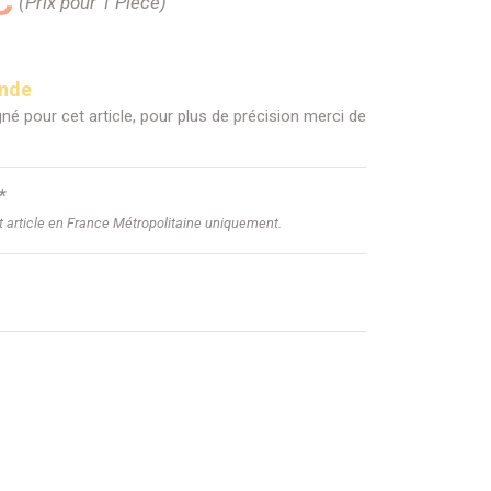
C
(Prix pour 1 Pièce)
ande
né pour cet article, pour plus de précision merci de
*
et article en France Métropolitaine uniquement.