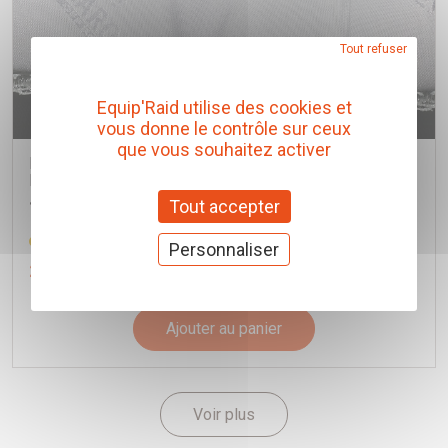
Tout refuser
Equip'Raid utilise des cookies et
vous donne le contrôle sur ceux
que vous souhaitez activer
MATELAS ANTI CONDENSATION LARGE 160 X 200 CM
POUR TENTE DE TOIT JAMES BAROUD
James Baroud
Tout accepter
Réf. 465622
Personnaliser
266,00 € TTC
(Prix pour 1 Pièce)
Ajouter au panier
Voir plus