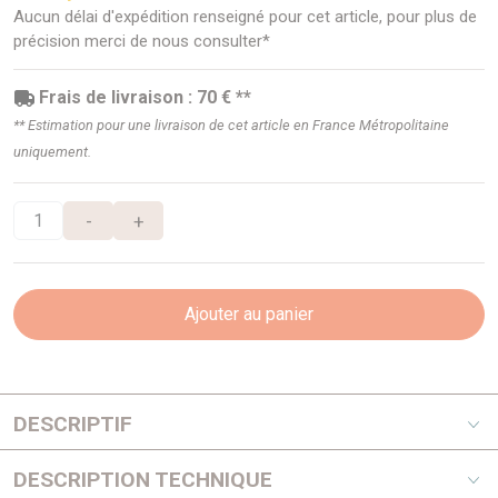
Aucun délai d'expédition renseigné pour cet article, pour plus de
précision merci de nous consulter*
Frais de livraison : 70 € **
** Estimation pour une livraison de cet article en France Métropolitaine
uniquement.
-
+
Ajouter au panier
DESCRIPTIF
Tente James Baroud Grand Raid X,ouverture des deux
DESCRIPTION TECHNIQUE
côtés et porte bagage: