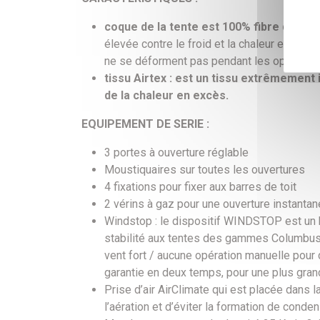
coque de la tente est 100% fibre de verr
élevée contre le froid et la chaleur et elles
ne se déforment pas pendant les opérations
tissu Airtex : est un tissu extrêmement
de la chaleur en excès.
EQUIPEMENT DE SERIE :
3 portes à ouverture réglable
Moustiquaires sur toutes les ouvertures
4 fixations pour fixer aux barres de toit
2 vérins à gaz pour une ouverture instanta
Windstop : le dispositif WINDSTOP est un b
stabilité aux tentes des gammes Columbus et
vent fort / aucune opération manuelle pour 
garantie en deux temps, pour une plus grande
Prise d’air AirClimate qui est placée dans la
l’aération et d’éviter la formation de conden