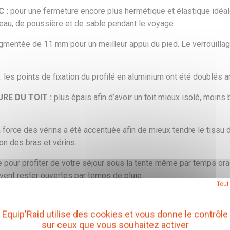
 :
pour une fermeture encore plus hermétique et élastique idéale
n d’eau, de poussière et de sable pendant le voyage.
ugmentée de 11 mm pour un meilleur appui du pied. Le verrouilla
: les points de fixation du profilé en aluminium ont été doublés amé
URE DU TOIT :
plus épais afin d’avoir un toit mieux isolé, moins 
 force des vérins a été accentuée afin de mieux tendre le tissu de
ion des bras et vérins.
 pour profiter de votre séjour sous la tente même par temps ora
uvent rester ouvertes par temps de pluie.
Tout
cro et d'un arceau en forme d'arc (AL)
Equip'Raid utilise des cookies et vous donne le contrôle
sur ceux que vous souhaitez activer