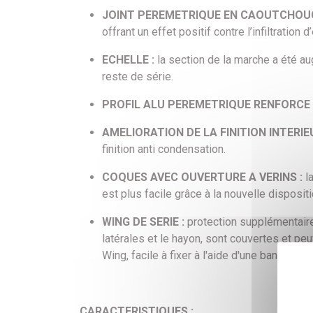
JOINT PEREMETRIQUE EN CAOUTCHOUC
offrant un effet positif contre l’infiltratio
ECHELLE :
la section de la marche a été a
reste de série.
PROFIL ALU
PEREMETRIQUE
RENFORCE
AMELIORATION DE LA FINITION INTERIE
finition anti condensation.
COQUES AVEC OUVERTURE A VERINS :
la
est plus facile grâce à la nouvelle disposit
WING DE SERIE :
protection supplémentaire
latérales et le hayon, sont couvertes et pe
Wing, facile à fixer à l'aide d'une bande Vel
CARACTERISTIQUES :