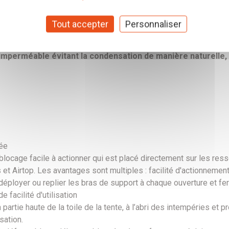
e (Gelcoat + active hard shell) :
Les coques en Fiberglass, sta
Tout accepter
Personnaliser
 atténuent le bruit de la pluie. En outre, en cas de cassure accide
 d'ouverture et de fermeture de la tente, et ne fléchissent pas 
 imperméable évitant la condensation de manière naturelle, 
née
locage facile à actionner qui est placé directement sur les ress
 Airtop. Les avantages sont multiples : facilité d'actionnement, à
déployer ou replier les bras de support à chaque ouverture et fe
 facilité d'utilisation
 partie haute de la toile de la tente, à l’abri des intempéries et
sation.