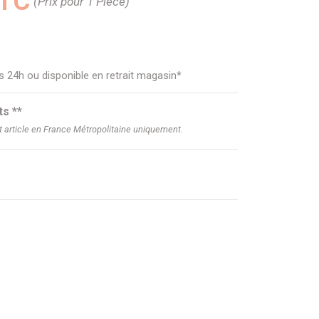
TTC
(Prix pour 1 Pièce)
us 24h ou disponible en retrait magasin*
ts **
et article en France Métropolitaine uniquement.