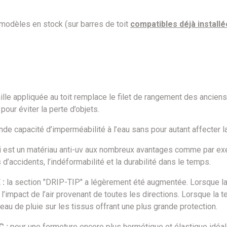
 modèles en stock (sur barres de toit
compatibles déjà install
ille appliquée au toit remplace le filet de rangement des ancie
our éviter la perte d’objets.
de capacité d’imperméabilité à l’eau sans pour autant affecter la
est un matériau anti-uv aux nombreux avantages comme par exemple
s d’accidents, l’indéformabilité et la durabilité dans le temps.
:
la section "DRIP-TIP" a légèrement été augmentée. Lorsque la t
l’impact de l’air provenant de toutes les directions. Lorsque la t
’eau de pluie sur les tissus offrant une plus grande protection.
 :
pour une fermeture encore plus hermétique et élastique idéale