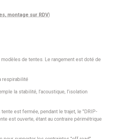
ées, montage sur RDV
)
ns modèles de tentes. Le rangement est doté de
 respirabilité
 la stabilité, l’acoustique, l’isolation
ente est fermée, pendant le trajet, le "DRIP-
ente est ouverte, étant au contraire périmétrique
 pour supporter les contraintes "off road"