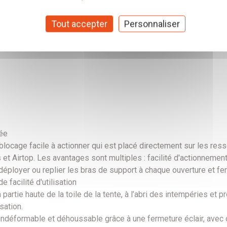
e (Gelcoat + active hard shell) :
Les coques en Fiberglass, sta
 atténuent le bruit de la pluie. En outre, en cas de cassure accide
Tout accepter
Personnaliser
 d'ouverture et de fermeture de la tente, et ne fléchissent pas 
 imperméable évitant la condensation de manière naturelle, 
née
locage facile à actionner qui est placé directement sur les ress
 Airtop. Les avantages sont multiples : facilité d'actionnement, à
déployer ou replier les bras de support à chaque ouverture et fe
 facilité d'utilisation
 partie haute de la toile de la tente, à l’abri des intempéries et
sation.
éformable et déhoussable grâce à une fermeture éclair, avec ore