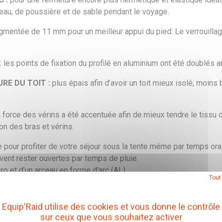
n d’eau, de poussière et de sable pendant le voyage.
ugmentée de 11 mm pour un meilleur appui du pied. Le verrouilla
: les points de fixation du profilé en aluminium ont été doublés amé
URE DU TOIT :
plus épais afin d’avoir un toit mieux isolé, moins 
 force des vérins a été accentuée afin de mieux tendre le tissu de
ion des bras et vérins.
 pour profiter de votre séjour sous la tente même par temps ora
uvent rester ouvertes par temps de pluie.
cro et d'un arceau en forme d'arc (AL)
Tout
Equip'Raid utilise des cookies et vous donne le contrôle
sur ceux que vous souhaitez activer