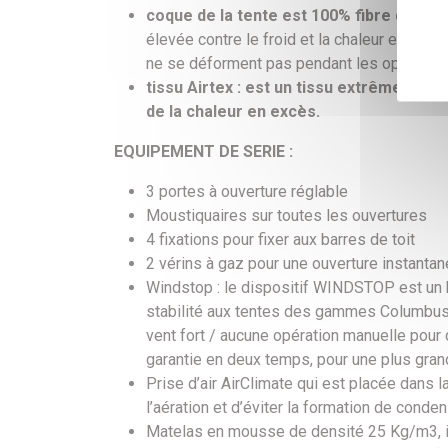
coque de la tente est 100% fibre de verr
élevée contre le froid et la chaleur et elles
ne se déforment pas pendant les opérations
tissu Airtex : est un tissu extrêmement
de la chaleur en excès.
EQUIPEMENT DE SERIE :
3 portes à ouverture réglable
Moustiquaires sur toutes les ouvertures
4 fixations pour fixer aux barres de toit
2 vérins à gaz pour une ouverture instanta
Windstop : le dispositif WINDSTOP est un b
stabilité aux tentes des gammes Columbus et
vent fort / aucune opération manuelle pour 
garantie en deux temps, pour une plus grande
Prise d’air AirClimate qui est placée dans la
l’aération et d’éviter la formation de conden
Matelas en mousse de densité 25 Kg/m3, ind