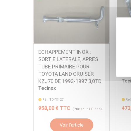
ECHAPPEMENT INOX :
ECH
SORTIE LATERALE, APRES
PRI
TUBE PRIMAIRE POUR
LAN
TOYOTA LAND CRUISER
199
KZJ70 DE 1993-1997 3,0TD
Tec
Tecinox
Réf. TOYO127
Ré
958,00 € TTC
473
(Prix pour 1 Pièce)
Voir l'article