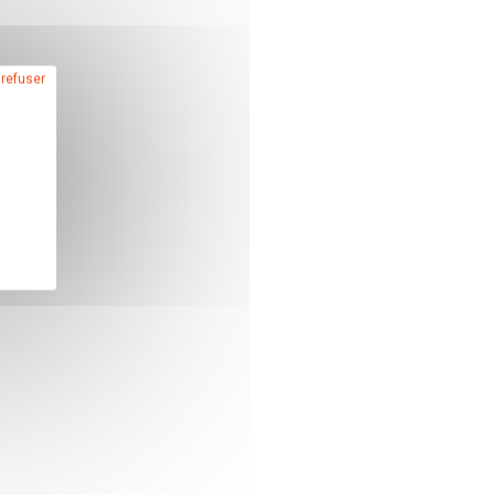
 refuser