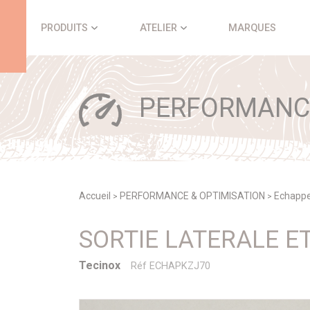
Panneau de gestion des cookies
PRODUITS
ATELIER
MARQUES
PERFORMANCE
Accueil
PERFORMANCE & OPTIMISATION
Echappe
>
>
SORTIE LATERALE E
Tecinox
Réf ECHAPKZJ70