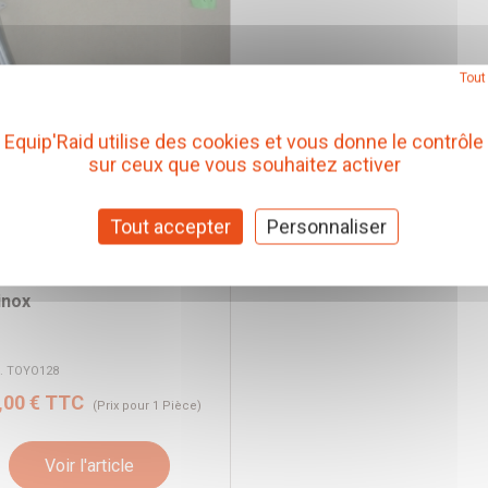
Tout
Equip'Raid utilise des cookies et vous donne le contrôle
sur ceux que vous souhaitez activer
APPEMENT INOX : TUBE
MAIRE POUR TOYOTA
Tout accepter
Personnaliser
D CRUISER KZJ70/73 DE
3-1997 3,0TD
inox
f. TOYO128
,00 € TTC
(Prix pour 1 Pièce)
Voir l'article