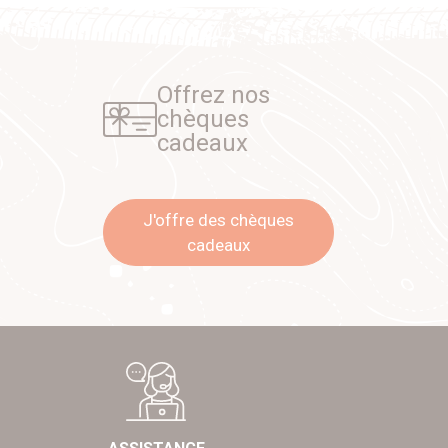
Offrez nos
chèques
cadeaux
J'offre des chèques
cadeaux