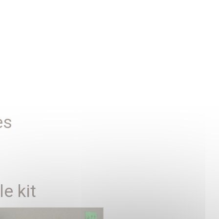
es
e kit