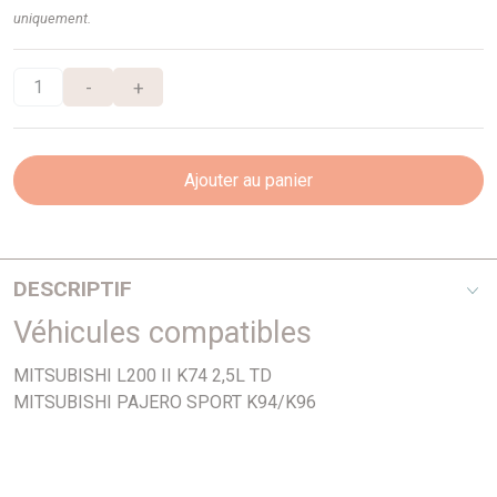
uniquement.
-
+
Ajouter au panier
DESCRIPTIF
Véhicules compatibles
Attention à la courbure - Se référer au schéma
MITSUBISHI L200 II K74 2,5L TD
MITSUBISHI PAJERO SPORT K94/K96