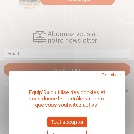
Abonnez-vous à
notre newsletter
Email
Je m'abonne
Tout refuser
J'accepte que l'ouverture des newsletters soit mesurée, afin de mieux
comprendre les sujets qui m'intéressent et d'améliorer les contenus
proposés. Ce choix est modifiable à tout moment et reste sans incidence sur
Equip'Raid utilise des cookies et
mon inscription.
vous donne le contrôle sur ceux
que vous souhaitez activer
Tout accepter
Offrez nos chèques
cadeaux