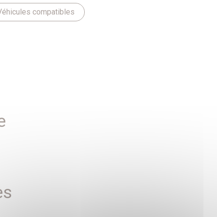
Véhicules compatibles
e
es