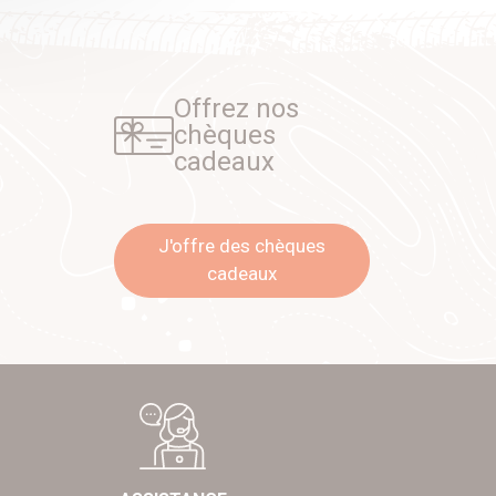
Offrez nos
chèques
cadeaux
J'offre des chèques
cadeaux