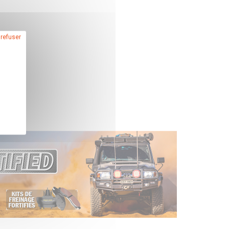
 refuser