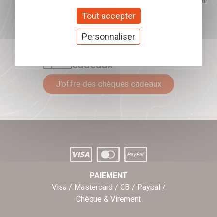
proposés. Ce choix est modifiable à tout moment et reste sans incidence sur
mon inscription.
Tout accepter
Personnaliser
Offrez nos chèques
cadeaux
J'offre des chèques cadeaux
PAIEMENT
Visa / Mastercard / CB / Paypal /
Chèque & Virement