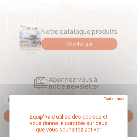
Notre catalogue produits
Télécharger
Abonnez-vous à
notre newsletter
Email
Tout refuser
Je m'abonne
Equip'Raid utilise des cookies et
vous donne le contrôle sur ceux
que vous souhaitez activer
J'accepte que l'ouverture des newsletters soit mesurée, afin de mieux
comprendre les sujets qui m'intéressent et d'améliorer les contenus