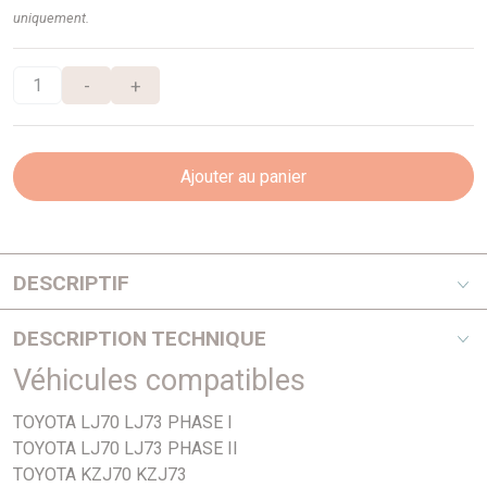
uniquement.
-
+
Ajouter au panier
DESCRIPTIF
Equipementier Origine - De barre de direction
DESCRIPTION TECHNIQUE
Véhicules compatibles
PHOTO NON CONTRACTUELLE
TOYOTA LJ70 LJ73 PHASE I
TOYOTA LJ70 LJ73 PHASE II
TOYOTA KZJ70 KZJ73