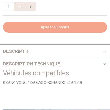
-
+
Ajouter au panier
DESCRIPTIF
Jusqu'à 12/98
DESCRIPTION TECHNIQUE
Véhicules compatibles
PHOTO NON CONTRACTUELLE
SSANG YONG / DAEWOO KORANDO L2A/L2B