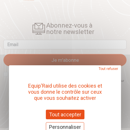
Abonnez-vous à
notre newsletter
Email
Je m'abonne
Tout refuser
J'accepte que l'ouverture des newsletters soit mesurée, afin de mieux
comprendre les sujets qui m'intéressent et d'améliorer les contenus
proposés. Ce choix est modifiable à tout moment et reste sans incidence sur
Equip'Raid utilise des cookies et
mon inscription.
vous donne le contrôle sur ceux
que vous souhaitez activer
Offrez nos chèques
Tout accepter
cadeaux
Personnaliser