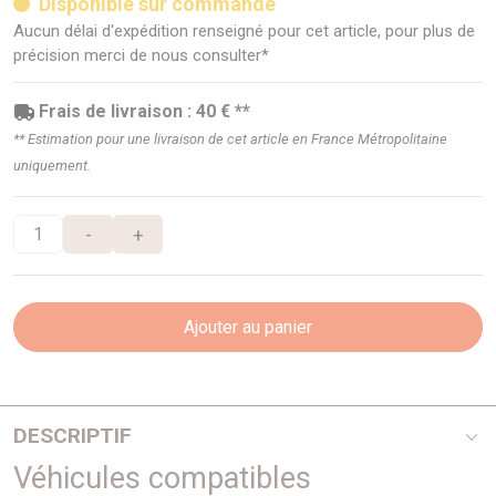
Disponible sur commande
Aucun délai d'expédition renseigné pour cet article, pour plus de
précision merci de nous consulter*
Frais de livraison : 40 € **
** Estimation pour une livraison de cet article en France Métropolitaine
uniquement.
-
+
Ajouter au panier
DESCRIPTIF
Véhicules compatibles
SUPER BAR INOX