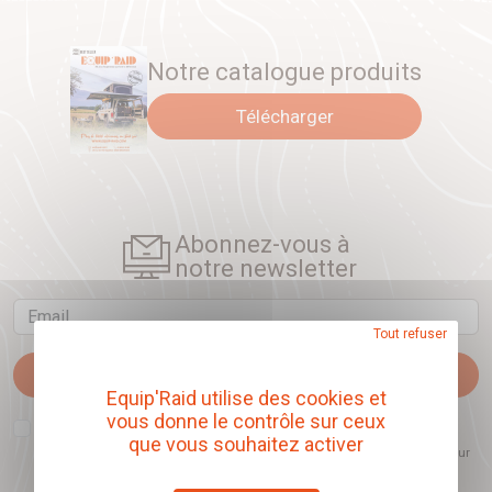
Notre catalogue produits
Télécharger
Abonnez-vous à
notre newsletter
Email
Tout refuser
Je m'abonne
Equip'Raid utilise des cookies et
vous donne le contrôle sur ceux
J'accepte que l'ouverture des newsletters soit mesurée, afin de mieux
comprendre les sujets qui m'intéressent et d'améliorer les contenus
que vous souhaitez activer
proposés. Ce choix est modifiable à tout moment et reste sans incidence sur
mon inscription.