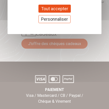
proposés. Ce choix est modifiable à tout moment et reste sans incidence sur
mon inscription.
Tout accepter
Personnaliser
Offrez nos chèques
cadeaux
J'offre des chèques cadeaux
PAIEMENT
Visa / Mastercard / CB / Paypal /
Chèque & Virement