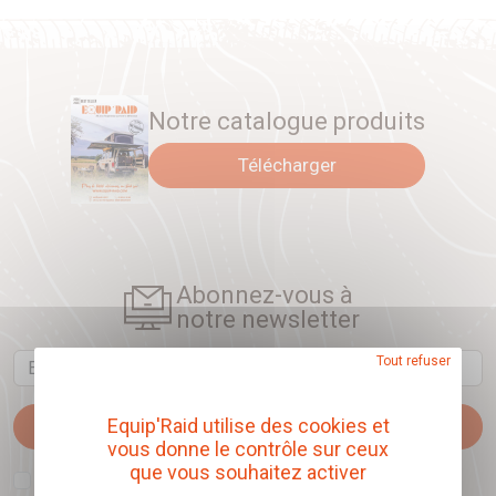
Notre catalogue produits
Télécharger
Abonnez-vous à
notre newsletter
Email
Tout refuser
Equip'Raid utilise des cookies et
Je m'abonne
vous donne le contrôle sur ceux
que vous souhaitez activer
J'accepte que l'ouverture des newsletters soit mesurée, afin de mieux
comprendre les sujets qui m'intéressent et d'améliorer les contenus