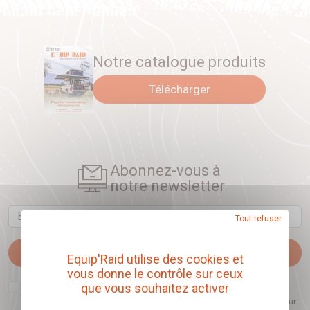
Notre catalogue produits
Télécharger
Abonnez-vous à
notre newsletter
Email
Tout refuser
Je m'abonne
Equip'Raid utilise des cookies et
vous donne le contrôle sur ceux
J'accepte que l'ouverture des newsletters soit mesurée, afin de mieux
que vous souhaitez activer
comprendre les sujets qui m'intéressent et d'améliorer les contenus
proposés. Ce choix est modifiable à tout moment et reste sans incidence sur