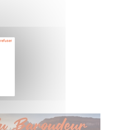
 refuser