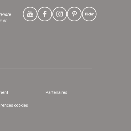
rendre
ir en
ment
Partenaires
érences cookies