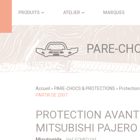
Panneau de gestion des cookies
PRODUITS
ATELIER
MARQUES
PARE-CHO
Accueil
PARE-CHOCS & PROTECTIONS
Protectio
>
>
PARTIR DE 2007
PROTECTION AVANT
MITSUBISHI PAJERO 
Misutonida
Réf ECMED194