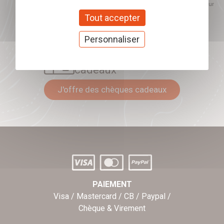
proposés. Ce choix est modifiable à tout moment et reste sans incidence sur
mon inscription.
Tout accepter
Personnaliser
Offrez nos chèques
cadeaux
J'offre des chèques cadeaux
PAIEMENT
Visa / Mastercard / CB / Paypal /
Chèque & Virement