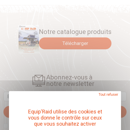
Notre catalogue produits
Télécharger
Abonnez-vous à
notre newsletter
Email
Tout refuser
Equip'Raid utilise des cookies et
Je m'abonne
vous donne le contrôle sur ceux
que vous souhaitez activer
J'accepte que l'ouverture des newsletters soit mesurée, afin de mieux
comprendre les sujets qui m'intéressent et d'améliorer les contenus