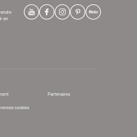
rendre
ir en
ment
Partenaires
érences cookies