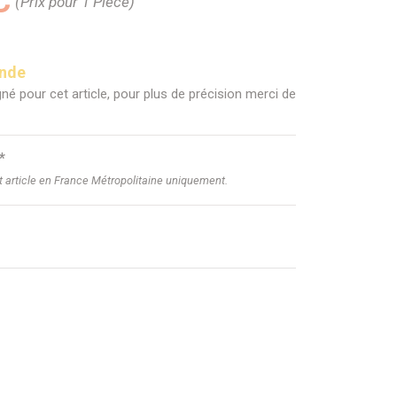
C
(Prix pour 1 Pièce)
ande
né pour cet article, pour plus de précision merci de
*
et article en France Métropolitaine uniquement.