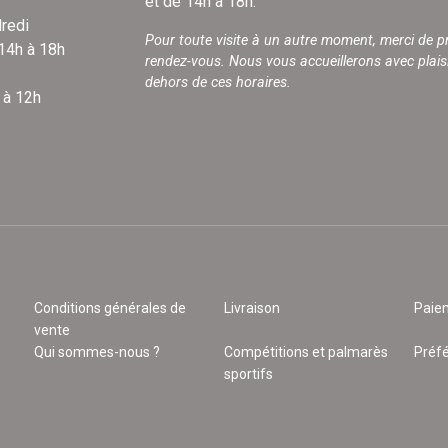
et de 14h à 18h.
redi
Pour toute visite à un autre moment, merci de p
 14h à 18h
rendez-vous. Nous vous accueillerons avec plais
dehors de ces horaires.
 à 12h
Conditions générales de
Livraison
Paie
vente
Qui sommes-nous ?
Compétitions et palmarès
Préf
sportifs