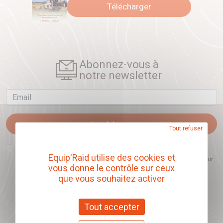
Télécharger
Abonnez-vous à
notre newsletter
Email
Je m'abonne
Tout refuser
J'accepte que l'ouverture des newsletters soit mesurée, afin de mieux
comprendre les sujets qui m'intéressent et d'améliorer les contenus
Equip'Raid utilise des cookies et
proposés. Ce choix est modifiable à tout moment et reste sans incidence sur
vous donne le contrôle sur ceux
mon inscription.
que vous souhaitez activer
Tout accepter
Offrez nos chèques