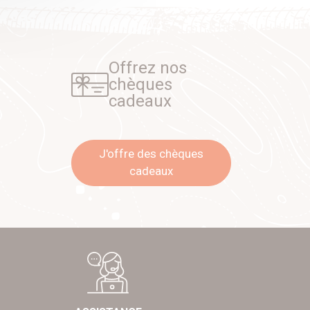
Offrez nos
chèques
cadeaux
J'offre des chèques
cadeaux