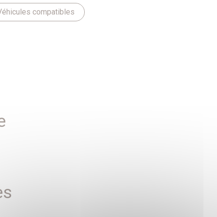
Véhicules compatibles
e
es