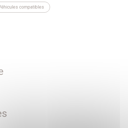
Véhicules compatibles
e
es