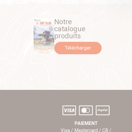
Notre
catalogue
produits
Télécharger
PAIEMENT
Visa / Mastercard / CB /