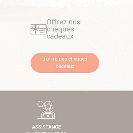
Offrez nos
chèques
cadeaux
J'offre des chèques
cadeaux
ASSISTANCE