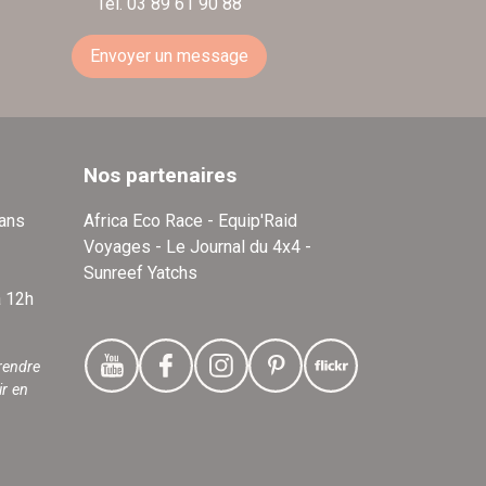
Tél. 03 89 61 90 88
Envoyer un message
Nos partenaires
dans
Africa Eco Race - Equip'Raid
Voyages - Le Journal du 4x4 -
Sunreef Yatchs
à 12h
rendre
ir en