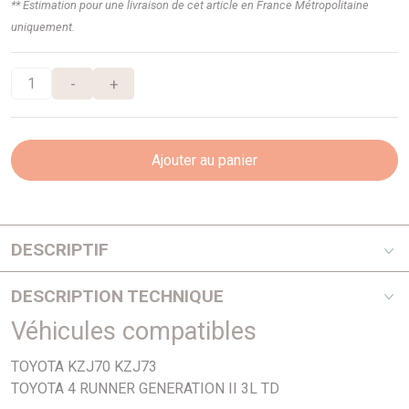
** Estimation pour une livraison de cet article en France Métropolitaine
uniquement.
-
+
Ajouter au panier
DESCRIPTIF
Ajusa
DESCRIPTION TECHNIQUE
Véhicules compatibles
PHOTO NON CONTRACTUELLE
TOYOTA KZJ70 KZJ73
TOYOTA 4 RUNNER GENERATION II 3L TD