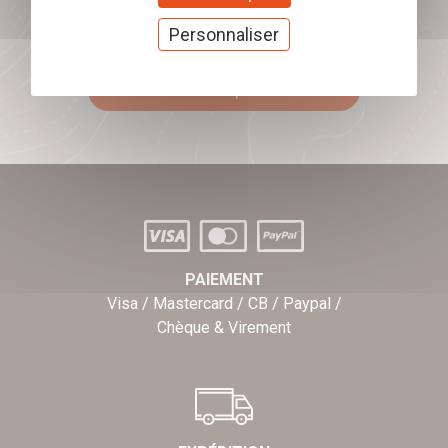
Offrez nos chèques
Personnaliser
cadeaux
J'offre des chèques cadeaux
PAIEMENT
Visa / Mastercard / CB / Paypal /
Chèque & Virement