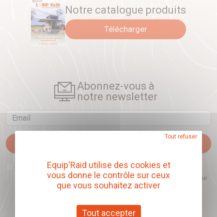
Notre catalogue produits
Télécharger
Abonnez-vous à
notre newsletter
Email
Tout refuser
Je m'abonne
Equip'Raid utilise des cookies et
J'accepte que l'ouverture des newsletters soit mesurée, afin de mieux
comprendre les sujets qui m'intéressent et d'améliorer les contenus
vous donne le contrôle sur ceux
proposés. Ce choix est modifiable à tout moment et reste sans incidence sur
que vous souhaitez activer
mon inscription.
Tout accepter