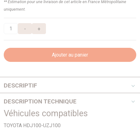
** Estimation pour une livraison de cet article en France Métropolitaine
uniquement.
-
+
Ajouter au panier
DESCRIPTIF
4,2TD - Ajusa
DESCRIPTION TECHNIQUE
Véhicules compatibles
PHOTO NON CONTRACTUELLE
TOYOTA HDJ100-UZJ100