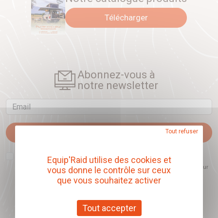
Télécharger
Abonnez-vous à
notre newsletter
Email
Je m'abonne
Tout refuser
J'accepte que l'ouverture des newsletters soit mesurée, afin de mieux
Equip'Raid utilise des cookies et
comprendre les sujets qui m'intéressent et d'améliorer les contenus
proposés. Ce choix est modifiable à tout moment et reste sans incidence sur
vous donne le contrôle sur ceux
mon inscription.
que vous souhaitez activer
Tout accepter