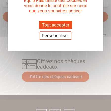
Equip'Raid utilise des cookies et
Email
vous donne le contrôle sur ceux
que vous souhaitez activer
Je m'abonne
Tout accepter
J'accepte que l'ouverture des newsletters soit mesurée, afin de mieux
comprendre les sujets qui m'intéressent et d'améliorer les contenus
proposés. Ce choix est modifiable à tout moment et reste sans incidence sur
Personnaliser
mon inscription.
Offrez nos chèques
cadeaux
J'offre des chèques cadeaux