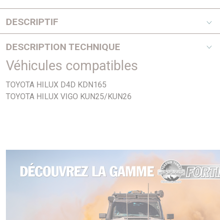
DESCRIPTIF
2,4 D4D - Ajusa
DESCRIPTION TECHNIQUE
Véhicules compatibles
PHOTO NON CONTRACTUELLE
TOYOTA HILUX D4D KDN165
TOYOTA HILUX VIGO KUN25/KUN26