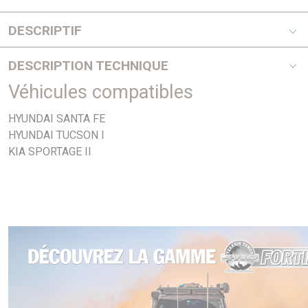
DESCRIPTIF
2,0Crdi
DESCRIPTION TECHNIQUE
Véhicules compatibles
PHOTO NON CONTRACTUELLE
HYUNDAI SANTA FE
HYUNDAI TUCSON I
KIA SPORTAGE II