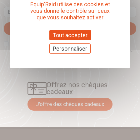
Equip'Raid utilise des cookies et
Email
vous donne le contrôle sur ceux
que vous souhaitez activer
Je m'abonne
Tout accepter
J'accepte que l'ouverture des newsletters soit mesurée, afin de mieux
comprendre les sujets qui m'intéressent et d'améliorer les contenus
Personnaliser
proposés. Ce choix est modifiable à tout moment et reste sans incidence sur
mon inscription.
Offrez nos chèques
cadeaux
J'offre des chèques cadeaux