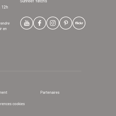
Sunreef Yatchs
à 12h
rendre
ir en
ment
Partenaires
érences cookies