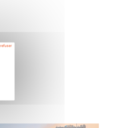
 refuser