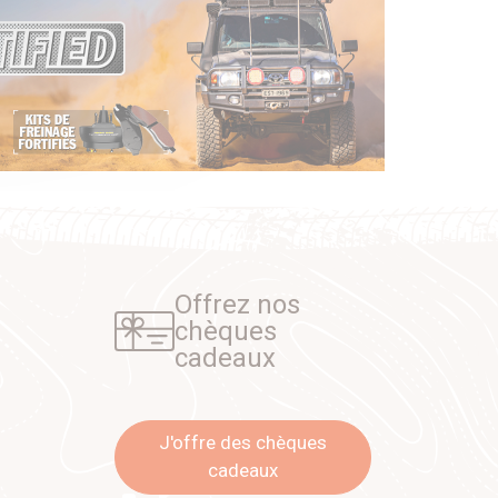
Offrez nos
chèques
cadeaux
J'offre des chèques
cadeaux