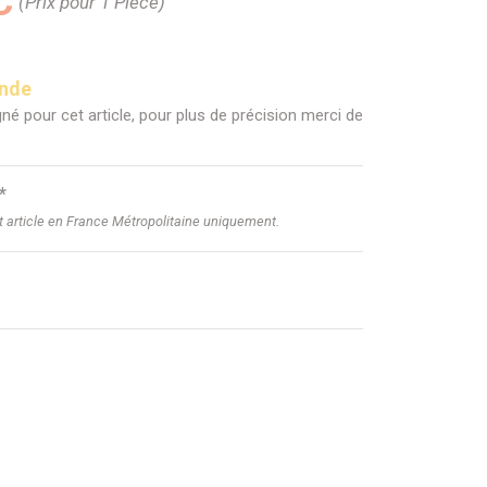
C
(Prix pour 1 Pièce)
ande
né pour cet article, pour plus de précision merci de
*
et article en France Métropolitaine uniquement.