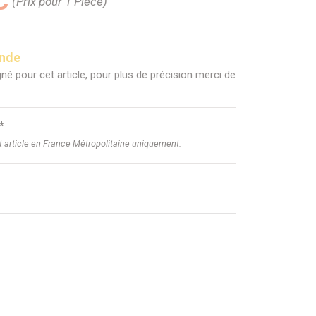
C
(Prix pour 1 Pièce)
ande
né pour cet article, pour plus de précision merci de
*
et article en France Métropolitaine uniquement.