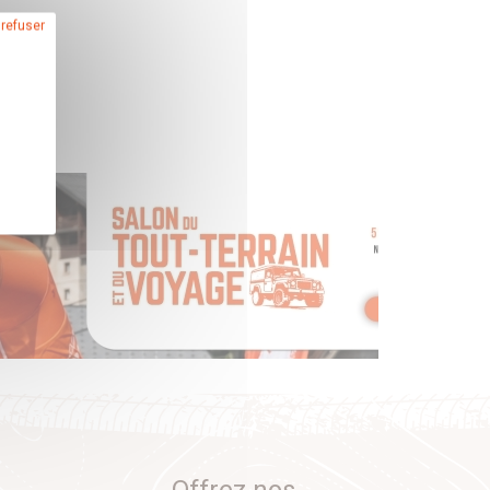
 refuser