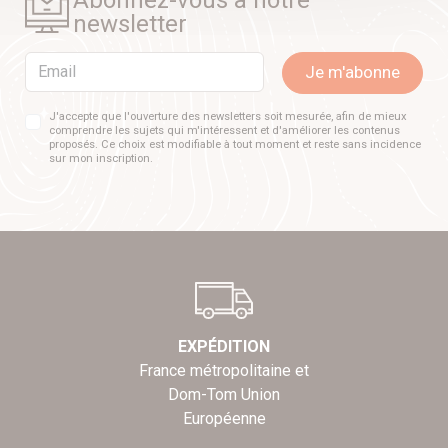
Abonnez-vous à notre
newsletter
Email
Je m'abonne
J'accepte que l'ouverture des newsletters soit mesurée, afin de mieux
comprendre les sujets qui m'intéressent et d'améliorer les contenus
proposés. Ce choix est modifiable à tout moment et reste sans incidence
sur mon inscription.
EXPÉDITION
France métropolitaine et
Dom-Tom Union
Européenne