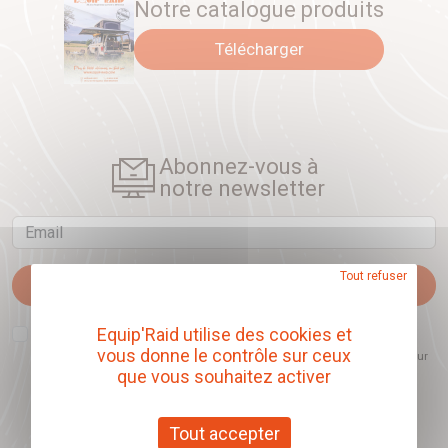
Notre catalogue produits
Télécharger
Abonnez-vous à
notre newsletter
Email
Tout refuser
Je m'abonne
J'accepte que l'ouverture des newsletters soit mesurée, afin de mieux
Equip'Raid utilise des cookies et
comprendre les sujets qui m'intéressent et d'améliorer les contenus
vous donne le contrôle sur ceux
proposés. Ce choix est modifiable à tout moment et reste sans incidence sur
mon inscription.
que vous souhaitez activer
Tout accepter