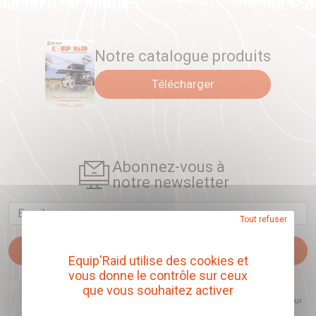
Notre catalogue produits
Télécharger
Abonnez-vous à
notre newsletter
Email
Tout refuser
Je m'abonne
Equip'Raid utilise des cookies et
vous donne le contrôle sur ceux
J'accepte que l'ouverture des newsletters soit mesurée, afin de mieux
que vous souhaitez activer
comprendre les sujets qui m'intéressent et d'améliorer les contenus
proposés. Ce choix est modifiable à tout moment et reste sans incidence sur
mon inscription.