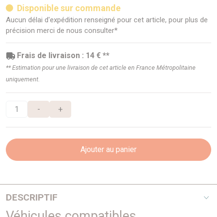
Disponible sur commande
Aucun délai d'expédition renseigné pour cet article, pour plus de
précision merci de nous consulter*
Frais de livraison : 14 € **
** Estimation pour une livraison de cet article en France Métropolitaine
uniquement.
-
+
Ajouter au panier
DESCRIPTIF
Véhicules compatibles
Cet article se monte sur les modèles suivants : - NISSAN