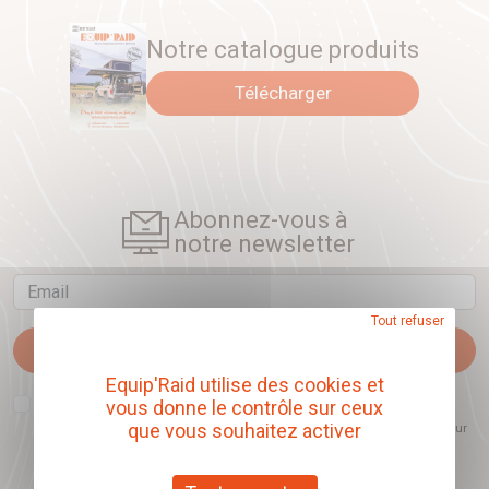
Notre catalogue produits
Télécharger
Abonnez-vous à
notre newsletter
Email
Tout refuser
Je m'abonne
Equip'Raid utilise des cookies et
J'accepte que l'ouverture des newsletters soit mesurée, afin de mieux
vous donne le contrôle sur ceux
comprendre les sujets qui m'intéressent et d'améliorer les contenus
que vous souhaitez activer
proposés. Ce choix est modifiable à tout moment et reste sans incidence sur
mon inscription.