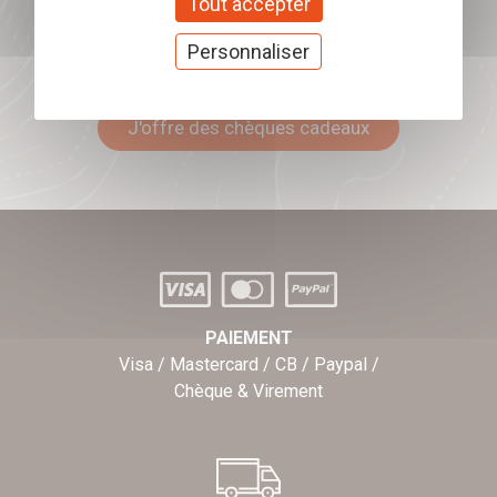
Tout accepter
Personnaliser
Offrez nos chèques
cadeaux
J'offre des chèques cadeaux
PAIEMENT
Visa / Mastercard / CB / Paypal /
Chèque & Virement