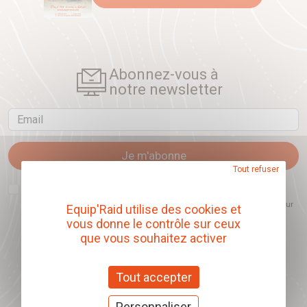
Abonnez-vous à
notre newsletter
Email
Je m'abonne
Tout refuser
J'accepte que l'ouverture des newsletters soit mesurée, afin de mieux
comprendre les sujets qui m'intéressent et d'améliorer les contenus
proposés. Ce choix est modifiable à tout moment et reste sans incidence sur
Equip'Raid utilise des cookies et
mon inscription.
vous donne le contrôle sur ceux
que vous souhaitez activer
Tout accepter
Offrez nos chèques
cadeaux
Personnaliser