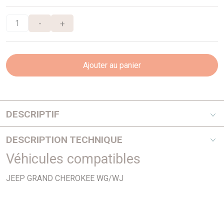
-
+
Ajouter au panier
DESCRIPTIF
Longueur 140mm - Hauteur 45mm
DESCRIPTION TECHNIQUE
Véhicules compatibles
PHOTO NON CONTRACTUELLE
JEEP GRAND CHEROKEE WG/WJ