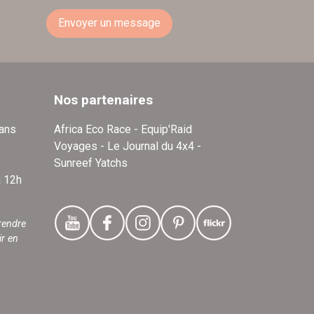
Envoyer un message
Nos partenaires
dans
Africa Eco Race - Equip'Raid
Voyages - Le Journal du 4x4 -
Sunreef Yatchs
à 12h
rendre
ir en