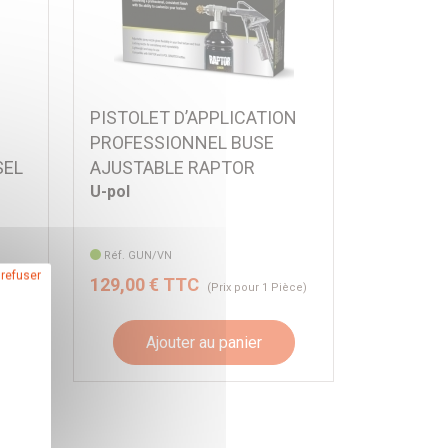
PISTOLET D’APPLICATION
PROFESSIONNEL BUSE
SEL
AJUSTABLE RAPTOR
U-pol
Réf. GUN/VN
 refuser
129,00 € TTC
ce)
(Prix pour 1 Pièce)
Ajouter au panier