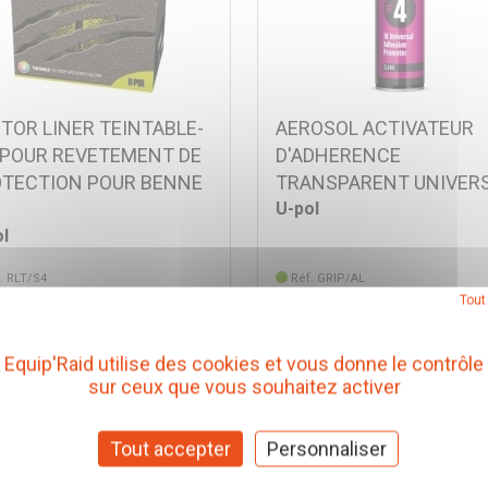
TOR LINER TEINTABLE-
AEROSOL ACTIVATEUR
 POUR REVETEMENT DE
D'ADHERENCE
TECTION POUR BENNE
TRANSPARENT UNIVER
U-pol
l
. RLT/S4
Réf. GRIP/AL
Tout
,60 € TTC
35,00 € TTC
(Prix pour 1 Kit)
(Prix pour 1 Piè
Equip'Raid utilise des cookies et vous donne le contrôle
Ajouter au panier
Ajouter au panier
sur ceux que vous souhaitez activer
Tout accepter
Personnaliser
Voir plus