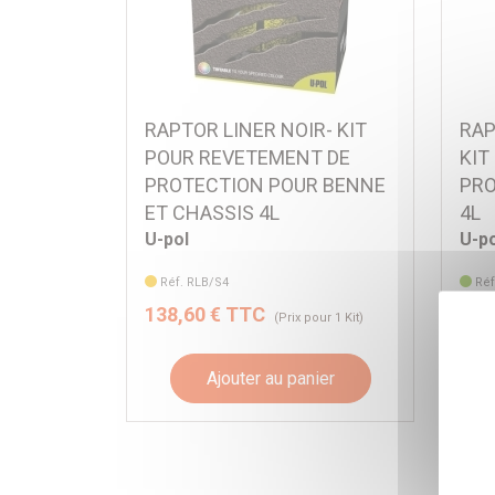
RAPTOR LINER NOIR- KIT
RAP
POUR REVETEMENT DE
KIT
PROTECTION POUR BENNE
PRO
ET CHASSIS 4L
4L
U-pol
U-po
Réf. RLB/S4
Réf
138,60 € TTC
138
(Prix pour 1 Kit)
Ajouter au panier