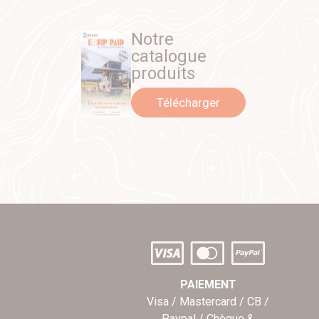
Notre
catalogue
produits
Télécharger
PAIEMENT
Visa / Mastercard / CB /
Paypal / Chèque &