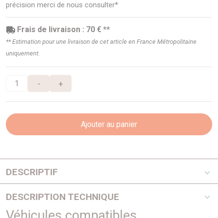
précision merci de nous consulter*
Frais de livraison : 70 € **
** Estimation pour une livraison de cet article en France Métropolitaine
uniquement.
-
+
Ajouter au panier
DESCRIPTIF
La réputation des équipements de protection ARB s’est
DESCRIPTION TECHNIQUE
établie voici plus de 30 ans avec la fabrication des pare
buffles pour Land Rover série 1.
Véhicules compatibles
Caractéristiques :