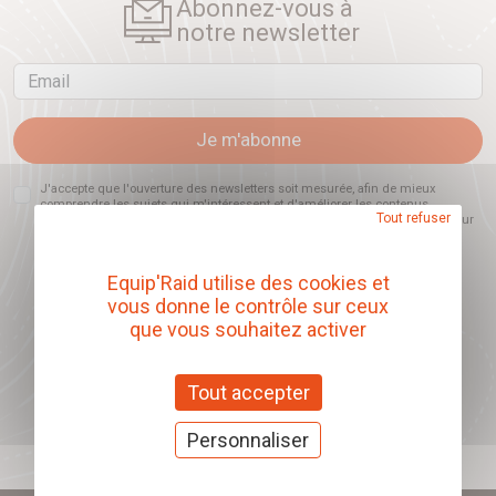
Abonnez-vous à
notre newsletter
Email
Je m'abonne
J'accepte que l'ouverture des newsletters soit mesurée, afin de mieux
comprendre les sujets qui m'intéressent et d'améliorer les contenus
Tout refuser
proposés. Ce choix est modifiable à tout moment et reste sans incidence sur
mon inscription.
Equip'Raid utilise des cookies et
vous donne le contrôle sur ceux
que vous souhaitez activer
Offrez nos chèques
cadeaux
Tout accepter
J'offre des chèques cadeaux
Personnaliser