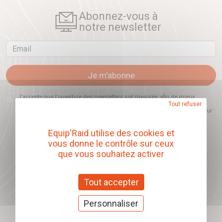
Abonnez-vous à
notre newsletter
Email
Je m'abonne
J'accepte que l'ouverture des newsletters soit mesurée, afin de mieux
Tout refuser
comprendre les sujets qui m'intéressent et d'améliorer les contenus
proposés. Ce choix est modifiable à tout moment et reste sans incidence sur
mon inscription.
Equip'Raid utilise des cookies et
vous donne le contrôle sur ceux
que vous souhaitez activer
Offrez nos chèques
cadeaux
Tout accepter
J'offre des chèques cadeaux
Personnaliser