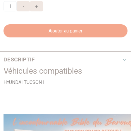
-
+
Ajouter au panier
DESCRIPTIF
Véhicules compatibles
Fond noir
HYUNDAI TUCSON I