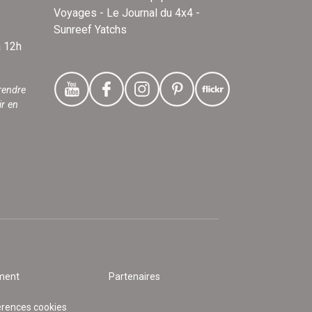
Voyages - Le Journal du 4x4 -
Sunreef Yatchs
à 12h
rendre
ir en
ment
Partenaires
érences cookies