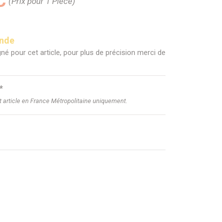
C
(Prix pour 1 Pièce)
ande
né pour cet article, pour plus de précision merci de
*
et article en France Métropolitaine uniquement.