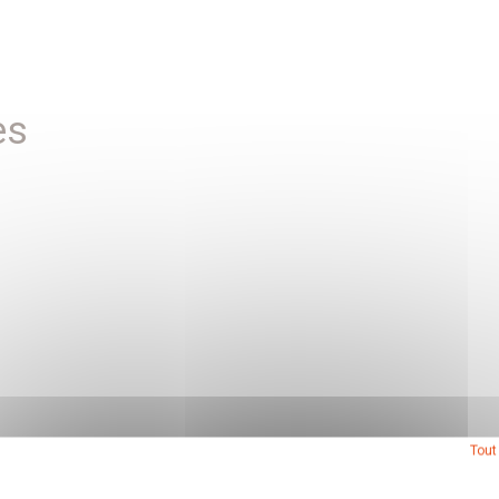
es
Tout