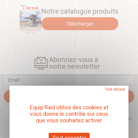
Notre catalogue produits
Télécharger
Abonnez-vous à
notre newsletter
Email
Tout refuser
Je m'abonne
Equip'Raid utilise des cookies et
J'accepte que l'ouverture des newsletters soit mesurée, afin de mieux
vous donne le contrôle sur ceux
comprendre les sujets qui m'intéressent et d'améliorer les contenus
proposés. Ce choix est modifiable à tout moment et reste sans incidence sur
que vous souhaitez activer
mon inscription.
Tout accepter