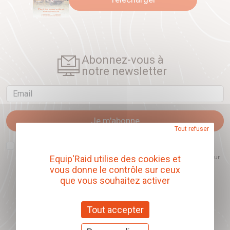
Abonnez-vous à
notre newsletter
Email
Je m'abonne
Tout refuser
J'accepte que l'ouverture des newsletters soit mesurée, afin de mieux
comprendre les sujets qui m'intéressent et d'améliorer les contenus
Equip'Raid utilise des cookies et
proposés. Ce choix est modifiable à tout moment et reste sans incidence sur
mon inscription.
vous donne le contrôle sur ceux
que vous souhaitez activer
Tout accepter
Offrez nos chèques
cadeaux