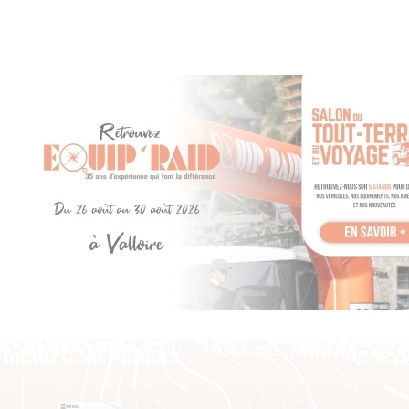
(Ø intérieur 31mm - Véhicules avec BVM et BVA6)