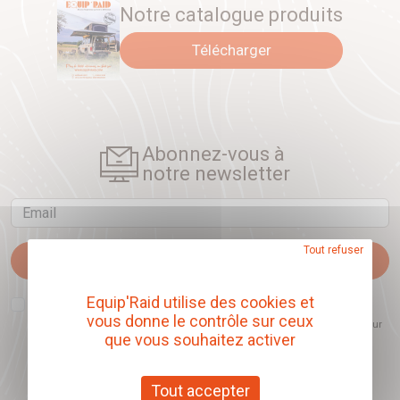
Notre catalogue produits
Télécharger
Abonnez-vous à
notre newsletter
Email
Tout refuser
Je m'abonne
Equip'Raid utilise des cookies et
J'accepte que l'ouverture des newsletters soit mesurée, afin de mieux
comprendre les sujets qui m'intéressent et d'améliorer les contenus
vous donne le contrôle sur ceux
proposés. Ce choix est modifiable à tout moment et reste sans incidence sur
que vous souhaitez activer
mon inscription.
Tout accepter