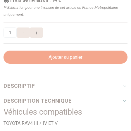
Frais de livraison : 14 € **
** Estimation pour une livraison de cet article en France Métropolitaine
uniquement.
-
+
Ajouter au panier
DESCRIPTIF
MOYEU Complet de ROUE Avant Equipementier Origine
DESCRIPTION TECHNIQUE
Véhicules compatibles
cet article se monte sur :
- TOYOTA Rav4 III à partir de 2006 ALA3/ACA3
TOYOTA RAV4 III / IV ET V