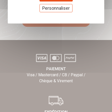
Offrez nos chèques
Personnaliser
cadeaux
J'offre des chèques cadeaux
PAIEMENT
Visa / Mastercard / CB / Paypal /
Chèque & Virement