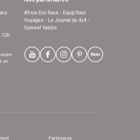
dans
Africa Eco Race - Equip'Raid
Voyages - Le Journal du 4x4 -
Sunreef Yatchs
à 12h
rendre
ir en
ment
Partenaires