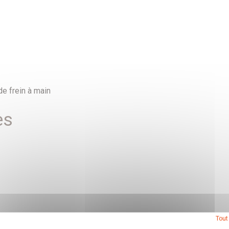
e frein à main
es
Tout