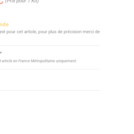
C
(Prix pour 1 Kit)
ande
né pour cet article, pour plus de précision merci de
*
et article en France Métropolitaine uniquement.