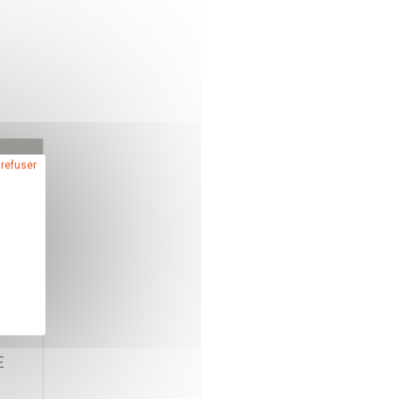
 refuser
TUBE
E