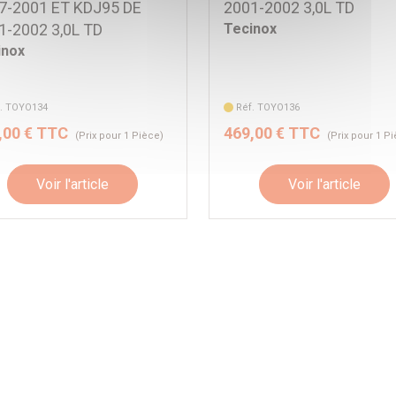
7-2001 ET KDJ95 DE
2001-2002 3,0L TD
1-2002 3,0L TD
Tecinox
inox
f. TOYO134
Réf. TOYO136
,00 € TTC
469,00 € TTC
(Prix pour 1 Pièce)
(Prix pour 1 P
Voir l'article
Voir l'article