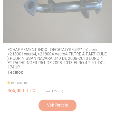
échappement.
Ligne d'échappement comprenant :
décatalyseur (non homologué)
tube primaire
intermédiaire avec silencieux sport
ECHAPPEMENT INOX : DECATALYSEUR** (n° serie
<218001=euro4, >218004 =euro4 FILTRE A PARTICULE
tube arrière
) POUR NISSAN NAVARA D40 DE 2008-2010 EURO 4
ET PATHFINDER R51 DE 2008-2013 EURO 4 2.5 L DCI
174HP
Tecinox
Pour
NISSAN PATHFINDER (EURO 4)
Réf. NISS103
465,00 € TTC
(Prix pour 1 Pièce)
Voir l'article