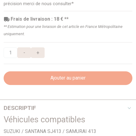
précision merci de nous consulter*
Frais de livraison : 18 € **
** Estimation pour une livraison de cet article en France Métropolitaine
uniquement.
-
+
Ajouter au panier
DESCRIPTIF
Véhicules compatibles
Suzuki japonais - Diamètre 190mm - 20 Cannelures
SUZUKI / SANTANA SJ413 / SAMURAI 413