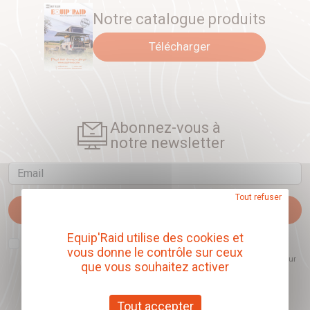
Notre catalogue produits
Télécharger
Abonnez-vous à
notre newsletter
Email
Tout refuser
Je m'abonne
Equip'Raid utilise des cookies et
J'accepte que l'ouverture des newsletters soit mesurée, afin de mieux
vous donne le contrôle sur ceux
comprendre les sujets qui m'intéressent et d'améliorer les contenus
proposés. Ce choix est modifiable à tout moment et reste sans incidence sur
que vous souhaitez activer
mon inscription.
Tout accepter